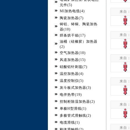
元件(5)
MI加热电缆(4)
来自
陶瓷加热器(7)
铸铝、铸铜、陶瓷加热
器(10)
来自
焊条烘干箱(17)
油桶（硅橡胶）加热器
(2)
空气加热器(10)
来自
风道加热器(15)
硅酸铝针刺毯(7)
温控加热器(4)
温度控制仪(5)
来自
灰斗板式加热器(3)
电伴热带(19)
控制柜除湿加热器(2)
来自
单极H型滑线(1)
多极管式滑触线(2)
电缆滑线(1)
来自
刚体滑触线(2)