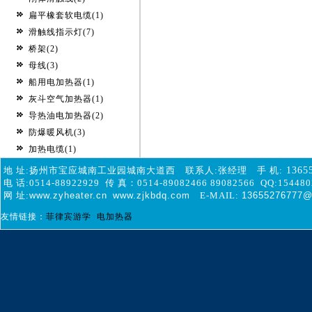
扁平橡套软电缆(1)
滑触线指示灯(7)
桥架(2)
母线(3)
船用电加热器(1)
灰斗空气加热器(1)
导热油电加热器(2)
防爆暖风机(3)
加热电缆(1)
地 址:扬州市宝应城南工业园城南大道西 联系人:张经理 手 机:
1365
电 话:0514-88922929 传 真：0514-89082466 89082566 QQ:154480
网 址:
www.zyheater.cn
www.zjkbdq.com
E-MAIL:
13655276777@
友情链接：
菲律宾游学
电加热器